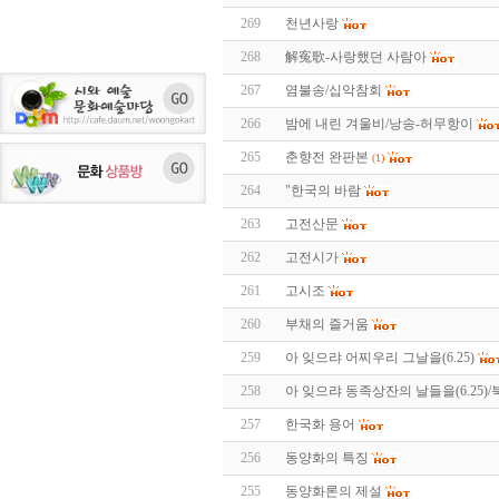
269
천년사랑
268
解寃歌-사랑했던 사람아
267
염불송/십악참회
266
밤에 내린 겨울비/낭송-허무항이
265
춘향전 완판본
(1)
264
"한국의 바람
263
고전산문
262
고전시가
261
고시조
260
부채의 즐거움
259
아 잊으랴 어찌우리 그날을(6.25)
258
아 잊으랴 동족상잔의 날들을(6.25)
257
한국화 용어
256
동양화의 특징
255
동양화론의 제설