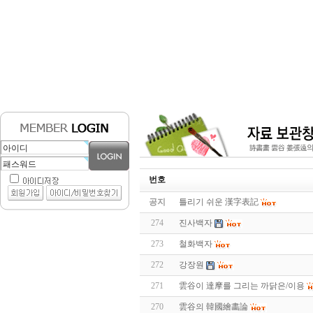
번호
공지
틀리기 쉬운 漢字表記
274
진사백자
273
철화백자
272
강장원
271
雲谷이 達摩를 그리는 까닭은/이용
270
雲谷의 韓國繪畵論