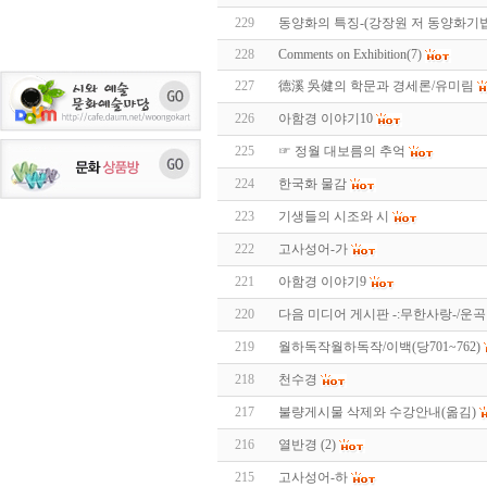
229
동양화의 특징-(강장원 저 동양화기
228
Comments on Exhibition(7)
227
德溪 吳健의 학문과 경세론/유미림
226
아함경 이야기10
225
☞ 정월 대보름의 추억
224
한국화 물감
223
기생들의 시조와 시
222
고사성어-가
221
아함경 이야기9
220
다음 미디어 게시판 -:무한사랑-/운
219
월하독작월하독작/이백(당701~762)
218
천수경
217
불량게시물 삭제와 수강안내(옮김)
216
열반경 (2)
215
고사성어-하