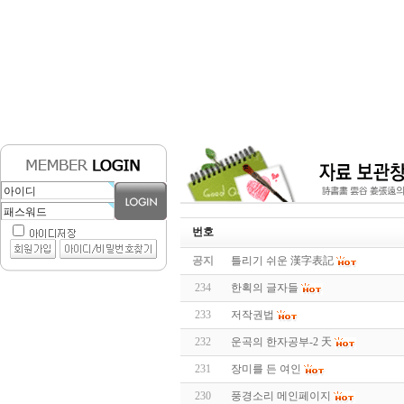
번호
공지
틀리기 쉬운 漢字表記
234
한획의 글자들
233
저작권법
232
운곡의 한자공부-2 天
231
장미를 든 여인
230
풍경소리 메인페이지