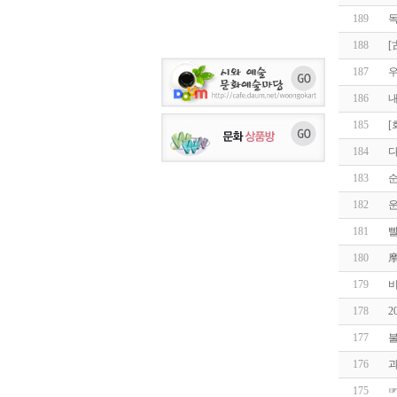
189
독
188
[
187
우
186
내
185
[
184
다
183
182
운
181
180
179
비
178
2
177
176
과
175