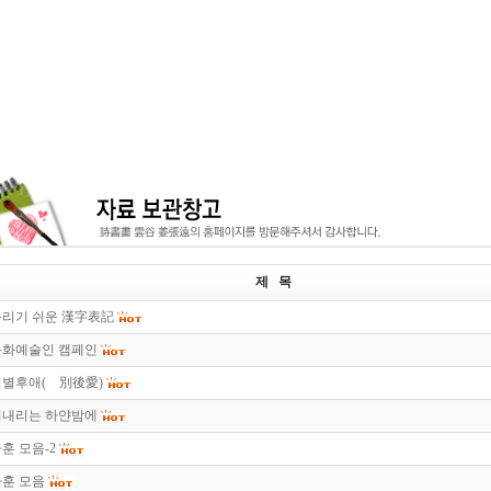
제 목
틀리기 쉬운 漢字表記
문화예술인 캠페인
이별후애(離別後愛)
비내리는 하얀밤에
훈 모음-2
가훈 모음