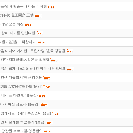
도/연아 황순옥과 아들 이지형
古典-賦]登王閣序/王勃
리말 모음 버젼
 삶에 지기를 만난다면
회원가입]을 부탁합니다.
음 미디어 게시판 -:무한사랑-/운곡 강장원
순천만 갈대밭에서/맑은물 최희영
곡의 웹게시 ♠회화 ♠사진 작품 사용하세요
빨간색 가을엽서/雲谷 강장원
摩訶般若波羅蜜多心經(옮김)
 내리는 하얀 밤에(옮김)
007시화전 성료사례(옮김)
불량게시물 삭제와 수강안내(옮김)
연 미술계는 썩었는가?(옮김)
☞ 강장원 프로파일-영문번역