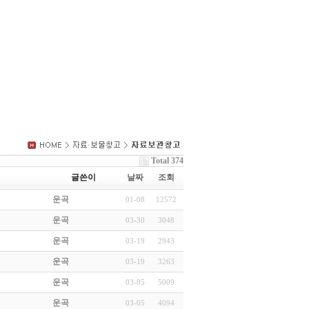
Total 374
글쓴이
날짜
조회
운곡
01-08
12572
운곡
03-30
3048
운곡
03-19
2943
운곡
03-19
3263
운곡
03-05
5009
운곡
03-05
4094