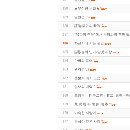
190
★무정한 세월★
189
열반경 (5)
188
評論/雲谷의 時調
187
"묵향의 연운"에서 동양화의 혼과 철
화선지에 지는 꽃잎
186
185
[詞]-봄의 연가-달빛 사랑
184
한국화 용어
183
원각경(2)
182
촛불 이미지 모음
181
업보의 내력-2
180
조맹부 「即事二首」其二- 최북 <
179
梵 網 經 布 薩 朗 頌 本
178
야속한 사람아
177
곰삭아 깊은 사랑