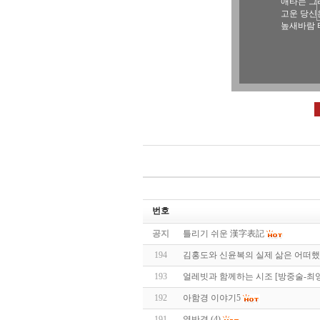
애타는 그
고운 당신
높새바람 
번호
공지
틀리기 쉬운 漢字表記
194
김홍도와 신윤복의 실제 삶은 어떠했
193
얼레빗과 함께하는 시조 [방중술-최
192
아함경 이야기5
191
열반경 (4)