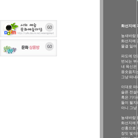
화선지에 
높새바람 
화선지에 
물결 일어
파도에 던
번뇌는 부
내 육신은
용솟음치는
그냥 떠내
이대로 떠
슬픈 전설
혹은 기다
돌이 될지
아니 그냥
높새바람 
화선지에 
선홍으로 
장밋 빛이