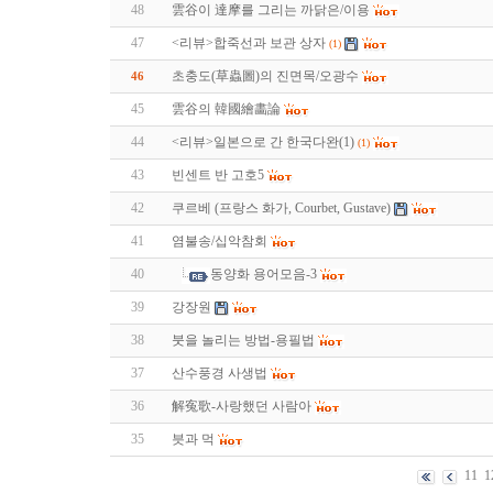
48
雲谷이 達摩를 그리는 까닭은/이용
47
<리뷰>합죽선과 보관 상자
(1)
초충도(草蟲圖)의 진면목/오광수
46
45
雲谷의 韓國繪畵論
44
<리뷰>일본으로 간 한국다완(1)
(1)
43
빈센트 반 고호5
42
쿠르베 (프랑스 화가, Courbet, Gustave)
41
염불송/십악참회
40
동양화 용어모음-3
39
강장원
38
붓을 놀리는 방법-용필법
37
산수풍경 사생법
36
解寃歌-사랑했던 사람아
35
븟과 먹
11
1