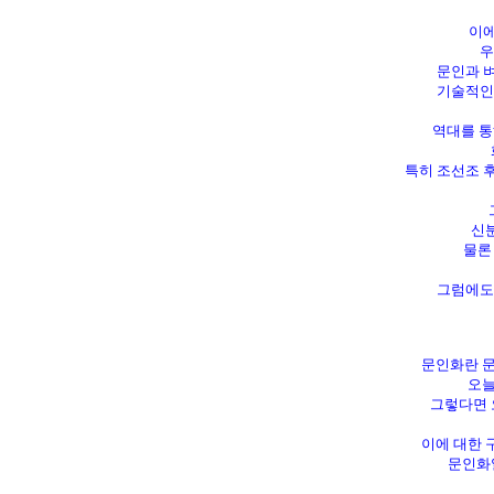
이에
우
문인과 
기술적인 
역대를 통
특히 조선조 
그
신분
물론 
그럼에도 
문인화란 문
오늘
그렇다면 
이에 대한 
문인화일