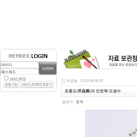
작성일 : 12-05-06 00:26
초충도(草蟲圖)의 진면목/오광수
글쓴이 :
운곡