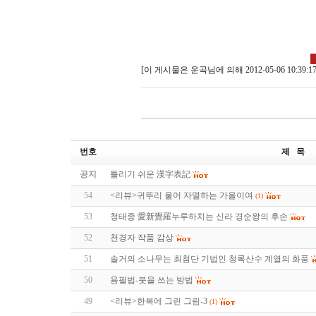
[이 게시물은 운곡님에 의해 2012-05-06 10:3
번호
제 목
공지
틀리기 쉬운 漢字表記
54
<리뷰>귀뚜리 울어 자멸하는 가을이여
(1)
53
청태종 愛新覺羅누루하치는 신라 경순왕의 후손
52
천경자 작품 감상
51
솔거의 소나무는 최첨단 기법인 청록산수 계열의 화풍
50
용필법-붓을 쓰는 방법
49
<리뷰>한복에 그린 그림-3
(1)