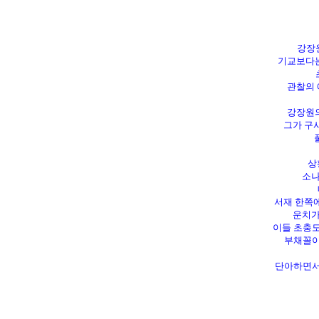
강장원
기교보다는
초
관찰의 
강장원의
그가 구사
풀
상황
소나
서재 한쪽에
운치가 
이들 초충도
부채꼴이
단아하면서도