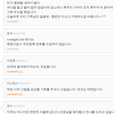
비가 몇방울 내리다 말다
우산을 들고 펼까 말까 망설이며 걷노라니 목적지 가까이 오자 후두두 비 쏟아져
그예 우산을 폈습니다.
오늘하루 우리 가족님의 얼굴에 - 행운의 미소가 가득하시길 바랍니다.-^^*
comment
운곡
2013-07-08
woongok.com 에서는
회원가입시 주민등록 번호를 수집하지 않습니다.
comment
지천명
2013-06-23
진작에 찿아뵈야 하는데..죄송합니다
comment (1)
미소천사
2013-06-22
멋진 시와 그림을 감상할 기회를 주셔서 고맙습니다. 여긴는 대전입니다.
comment (1)
로즈
2013-06-21
자주는 아니지만 한번씩 서울에 갑니다 선생님을 찾아뵙고 인시를 드리고 싶습니다