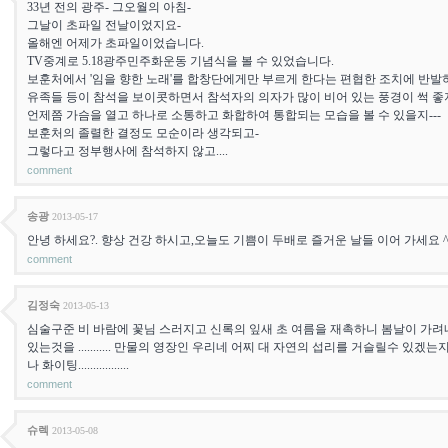
33년 전의 광주- 그오월의 아침-
그날이 초파일 전날이었지요-
올해엔 어제가 초파일이었습니다.
TV중계로 5.18광주민주화운동 기념식을 볼 수 있었습니다.
보훈처에서 '임을 향한 노래'를 합창단에게만 부르게 한다는 편협한 조치에 반
유족들 등이 참석을 보이콧하면서 참석자의 의자가 많이 비어 있는 풍경이 썩 좋
언제쯤 가슴을 열고 하나로 소통하고 화합하여 통합되는 모습을 볼 수 있을지---
보훈처의 졸렬한 결정도 모순이라 생각되고-
그렇다고 정부행사에 참석하지 않고....
comment
송광
2013-05-17
안녕 하세요?. 향상 건강 하시고,오늘도 기쁨이 두배로 즐거운 날들 이어 가세요 ^
comment
김정숙
2013-05-13
심술구준 비 바람에 꽃님 스러지고 신록의 잎새 초 여름을 재촉하니 봄날이 가려네
있는것을 ........... 만물의 영장인 우리네 어찌 대 자연의 섭리를 거슬릴수 있겠는지요 ...
나 화이팅.................
comment
슈렉
2013-05-08