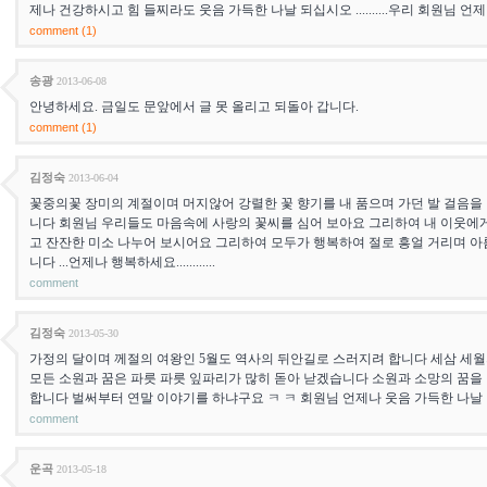
제나 건강하시고 힘 들찌라도 웃음 가득한 나날 되십시오 ..........우리 회원님 언
comment (1)
송광
2013-06-08
안녕하세요. 금일도 문앞에서 글 못 올리고 되돌아 갑니다.
comment (1)
김정숙
2013-06-04
꽃중의꽃 장미의 계절이며 머지않어 강렬한 꽃 향기를 내 품으며 가던 발 걸음을 
니다 회원님 우리들도 마음속에 사랑의 꽃씨를 심어 보아요 그리하여 내 이웃에
고 잔잔한 미소 나누어 보시어요 그리하여 모두가 행복하여 절로 흥얼 거리며 아
니다 ...언제나 행복하세요............
comment
김정숙
2013-05-30
가정의 달이며 께절의 여왕인 5월도 역사의 뒤안길로 스러지려 합니다 세삼 세월의
모든 소원과 꿈은 파릇 파릇 잎파리가 많히 돋아 낟겠습니다 소원과 소망의 꿈을
합니다 벌써부터 연말 이야기를 하냐구요 ㅋ ㅋ 회원님 언제나 웃음 가득한 나날
comment
운곡
2013-05-18