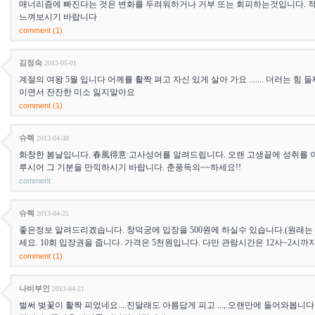
매너리즘에 빠진다는 것은 변화를 두려워하거나 거부 또는 회피하는것입니다. 
느껴보시기 바랍니다
comment (1)
김정숙
2013-05-01
계절의 여왕 5월 입니다 어께를 활짝 펴고 자신 있게 살아 가요 ....... 더러는 힘
이면서 잔잔한 미소 잃지말아요
comment (1)
슈렉
2013-04-30
화창한 봄날입니다. 春風得意 고사성어를 알려드립니다. 오랜 고생끝에 성취를 
루시어 그 기분을 만끽하시기 바랍니다. 춘풍득의~~하세요!!
comment
슈렉
2013-04-25
좋은정보 알려드리겠습니다. 창덕궁에 입장을 500원에 하실수 있습니다.(원래는 
세요. 10회 입장권을 줍니다. 가격은 5천원입니다. 다만 관람시간은 12사~2시까
comment (1)
나비부인
2013-04-21
벌써 벚꽃이 활짝 피었네요....진달래도 아름답게 피고 ...,.오랜만에 들어와봅니다.