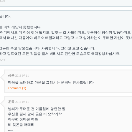
4-20
옵니다.
땐 미처 깨닫지 못했습니다.
 어디에서도 더 이상 찾아 뵙지도, 맜잇는 걸 사드리지도, 푸근하신 당신의 말씀마저도 듣지
께서 떠나신 다음에야 비로소 애달퍼하고 그립고 보고 싶어하는 이 우매한 자신이 못내
! 그동한 수고 많으셨습니다. 사랑합니다. 그리고 보고 싶습니다.
하고 힘드셨던 모든 것들을 떨쳐 버리시고 편안한 모습으로 극락왕생하십시요.
8-15
심운
2013-07-11
마음을 노래하고 마음을 그리시는 운곡님 인사드립니다
comment (1)
운곡
2013-07-11
날씨가 무더운 건 여름철에 당연한 일
우산을 펼까 말까 궂은 비 오락가락
아무렴 장마진 여름
비 젖은들 어떠리
----