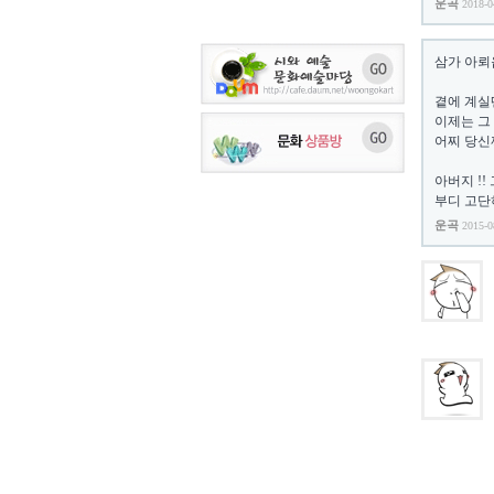
운곡
2018-0
삼가 아뢰
곁에 계실
이제는 그
어찌 당신
아버지 !
부디 고단
운곡
2015-0