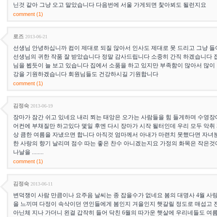
닌것 같아 그냥 오고 말았습니다 다음번에 서울 가게되면 찿아뵈도 될런지요
comment (1)
로즈
2013-06-21
선생님 안녕하십니까 컴이 제대로 되질 않아서 인사도 제대로 못 드리고 그냥 
선생님의 귀한 작품 잘 받았습니다 정말 감사드립니다 소중히 간직 하겠습니다 집
님을 뵙듯이 늘 보고 있습니다 집에서 소품을 하고 있지만 부족함이 많아서 많이
강을 기원하겠습니다 회원님들도 건강하시길 기원합니다
comment (1)
김정숙
2013-06-19
장마가 잠간 쉬고 있네요 내리 쬐는 태앙은 오가는 사람들을 힘 들게하며 수영장에
어컨에 부채질만 하고있다 몇일 후엔 다시 장마가 시작 될터인데 우리 모두 악취 
상 큼한 여름을 자냈으면 합니다 아직것 엄마께서 아내가 마련치 못했다면 자녀
한 사랑의 향기 날리며 점수 따는 좋은 찬수 아니겠는지요 가정의 화목은 작은
나날을 ........
comment (1)
김정숙
2013-06-11
변덕쟁이 사람 만큼이나 요주음 날씨는 종 잡을수가 없네요 봄의 대명사 4월 사
을 느끼며 다정이 속삭이던 연인들에게 봄인지 겨을인지 햇갈릴 정도로 매섭고 잔인
아닌체 지나 가더니 왼걸 갑작히 들어 닥친 6월의 따가운 햇살에 우리네들도 여