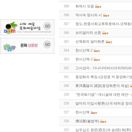
369
화제시 모음
368
역사속 명사와 시
367
청도-한중서화교류휘호에서-모택동
366
보리달마와 선종
365
선묵화의 달마화론
364
한시산책-2
363
한시산책-3
362
고사성어 - 가나다마바사아자차타파
361
동양화의 특징-(강장원 저 동양화기
360
東洋畵論의 諸說(동양화론의 제설)
359
"한국화기법"<게시글에 대한 제안>
358
달마의 이입사행론(산곡 태허공 정리
357
한시산책
356
佛法脈(불법맥)
355
심우십도 원문(原文)과 송(頌) 화(和)