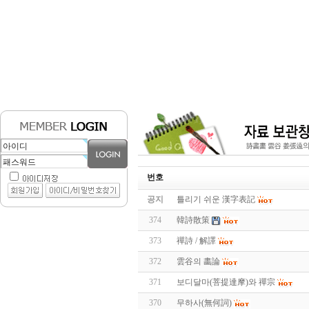
번호
공지
틀리기 쉬운 漢字表記
374
韓詩散策
373
禪詩 / 解譯
372
雲谷의 畵論
371
보디달마(菩提達摩)와 禪宗
370
무하사(無何詞)