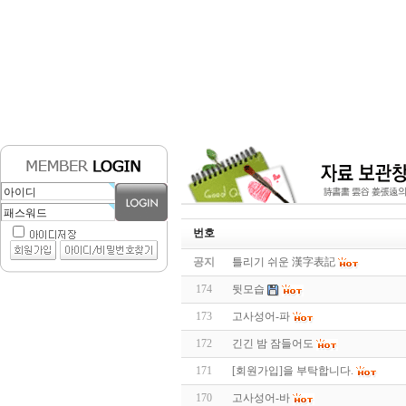
번호
공지
틀리기 쉬운 漢字表記
174
뒷모습
173
고사성어-파
172
긴긴 밤 잠들어도
171
[회원가입]을 부탁합니다.
170
고사성어-바