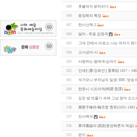
169
촛불되어 밝히리다
168
동양화의 특징
167
한시산책-2
166
달마 - 취옹 김명국
165
그대 안에서 비로소 나는 여자가 된
164
고사성어-사
163
사랑하는 딸에게/심여수
162
인재仁齋/강희안 [ 姜希顔 1417 ~ 1
161
석가모니 부처님의 일생/ BBC 방송
160
한문시 시조의역(時調 意譯)
159
깊은 밤 빗줄기 속에 그냥 젖어 오소
158
萬壑千峰外/梅月堂 雪岑(1435~1493
157
진사백자
156
東洋畵論의 諸說(동양화론의 제설)
155
편지