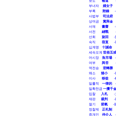
보도        
報道
    
부녀자     
婦女子    
부록         
附錄       
사법부     
司法府    
상여금     
賞與金
 
서재        
書齋
    
서전        
緖戰 
    
선회        
旋回      
 
숙직        
宿直      
 
십계명    
十誡命
  
세속오계 
世俗五
어시장 
   魚市場    
여부        
與否
    
역전승     
逆轉勝
 
왜소 
      矮小
     
이사        
移徙      
 
일률적    
一律的
  
일확천금 
一攫千
입찰       
入札
    
재판       
裁判
     
절기      
 節氣      
 
정찰제    
正札制
 
중개인    
仲介人   