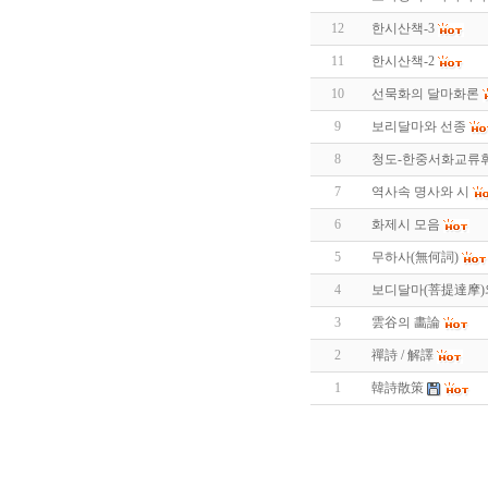
12
한시산책-3
11
한시산책-2
10
선묵화의 달마화론
9
보리달마와 선종
8
청도-한중서화교류
7
역사속 명사와 시
6
화제시 모음
5
무하사(無何詞)
4
보디달마(菩提達摩)
3
雲谷의 畵論
2
禪詩 / 解譯
1
韓詩散策