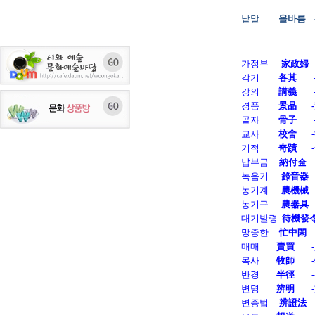
낱말         
올바름   
가정부      
家政婦   
각기         
各其
   
강의         
講義
   
경품         
景品       -
골자         
骨子
   
교사         
校舍      
 
기적         
奇蹟      
 
납부금 
    納付金    
녹음기      
錄音器
 
농기계      
農機械
 
농기구      
農器具
 
대기발령  
待機發
망중한     
忙中閑   
매매        
賣買
    
목사        
牧師
    
반경        
半徑
    
변명        
辨明
    
변증법     
辨證法    