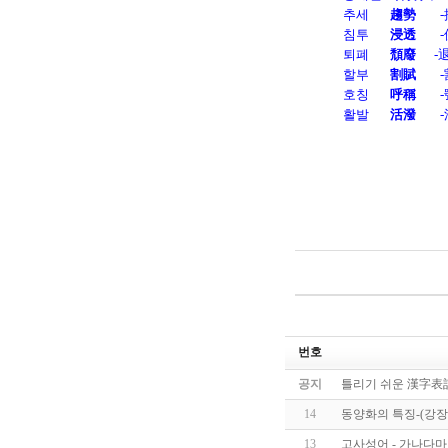
추세       
趨勢
    
침투       
浸透
    
퇴폐       
頹廢     
 -
할부       
割賦
    
호칭       
呼稱
    
활발       
活潑
번호
공지
틀리기 쉬운 漢字表
14
동양화의 특징-(강
13
고사성어 - 가나다