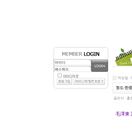
작성일 : 04
청도-한
글쓴이 :
홈
毛澤東 