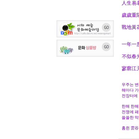
人生易
歲歲重
戰地黃
一年一
不似春
寥廓江
우주는 변
해마다 가
전장터에 
한해 한해
전쟁에 패
쓸쓸한 막
홈쥔 雲谷