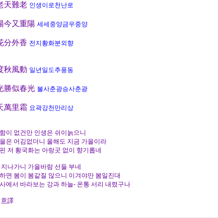
老天難老
인생이로천난로
陽今又重陽
세세중양금우중양
花分外香
전지황화분외향
度秋風動
일년일도추풍동
光勝似春光
불사춘광승사춘광
天萬里霜
요곽강천만리상
함이 없건만 인생은 쉬이늙으니
을은 어김없더니 올해도 지금 가을이라
핀 저 황국화는 아랑곳 없이 향기롭네
 지나가니 가을바람 선들 부네
하면 봄이 봄같질 않으니 이겨야만 봄일진대
사에서 바라보는 강과 하늘- 온통 서리 내렸구나
 意譯