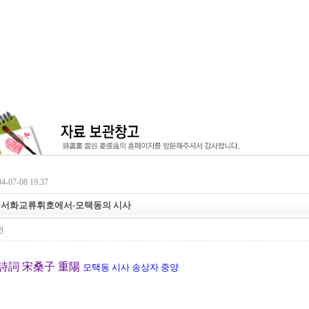
-07-08 19:37
중서화교류휘호에서-모택동의 시사
쥔
詩詞 宋桑子 重陽
모택동 시사 송상자 중양