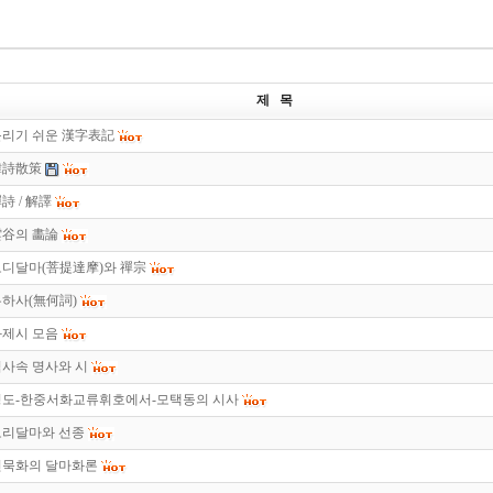
제 목
틀리기 쉬운 漢字表記
韓詩散策
詩 / 解譯
雲谷의 畵論
보디달마(菩提達摩)와 禪宗
하사(無何詞)
화제시 모음
사속 명사와 시
청도-한중서화교류휘호에서-모택동의 시사
보리달마와 선종
선묵화의 달마화론