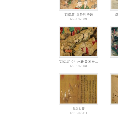
[감로도]-호환의 죽음
[2015-02-20]
[감로도] 수난水難 물에 빠…
[2015-02-18]
원체화풍
[2015-02-11]