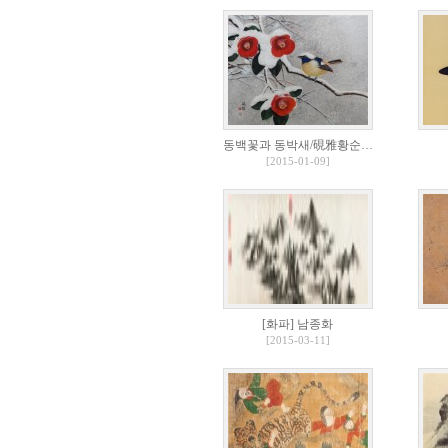
동백꽃과 동박새/硯雅황순…
[2015-01-09]
[화파] 남종화
[2015-03-11]