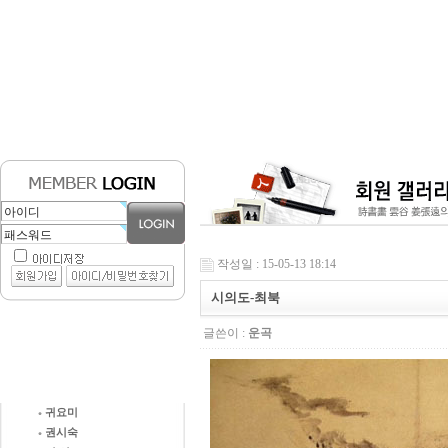
작성일 : 15-05-13 18:14
시의도-최북
글쓴이 :
운곡
귀요미
권시숙