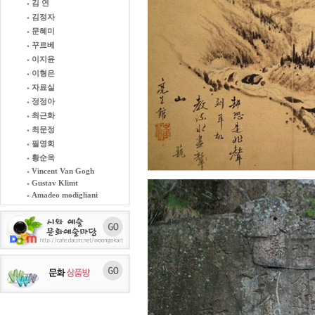
김 연
김정자
문혜미
꾸르베
이지윤
이형은
자료실
정정아
최근화
최문정
필영희
황순옥
Vincent Van Gogh
Gustav Klimt
Amadeo modigliani